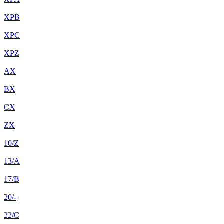
XPB
XPC
XPZ
AX
BX
CX
ZX
10/Z
13/A
17/B
20/-
22/C