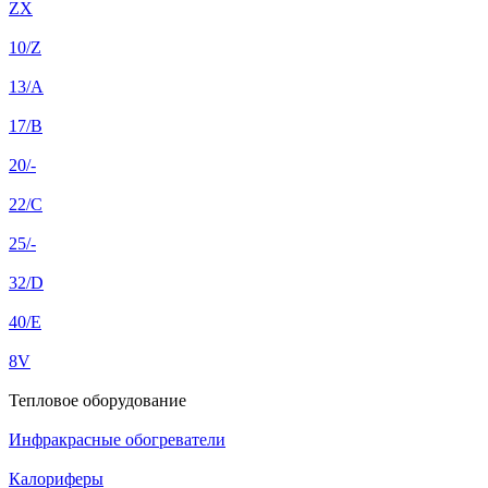
ZX
10/Z
13/A
17/B
20/-
22/C
25/-
32/D
40/E
8V
Тепловое оборудование
Инфракрасные обогреватели
Калориферы