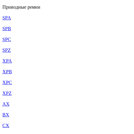
Приводные ремни
SPA
SPB
SPC
SPZ
XPA
XPB
XPC
XPZ
AX
BX
CX