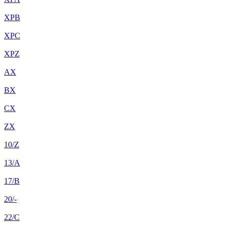
XPB
XPC
XPZ
AX
BX
CX
ZX
10/Z
13/A
17/B
20/-
22/C