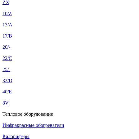
ZX
10/Z
13/A
17/B
20/-
22/C
25/-
32/D
40/E
8V
Тепловое оборудование
Инфракрасные обогреватели
Калориферы