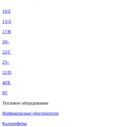
10/Z
13/A
17/B
20/-
22/C
25/-
32/D
40/E
8V
Тепловое оборудование
Инфракрасные обогреватели
Калориферы