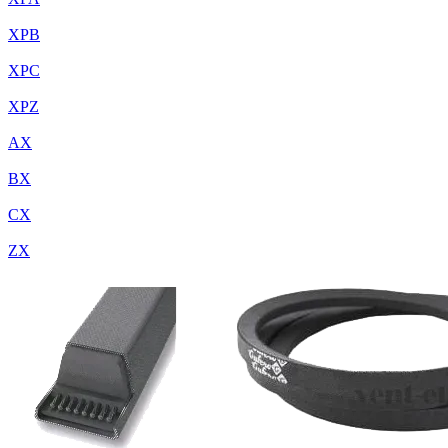
XPB
XPC
XPZ
AX
BX
CX
ZX