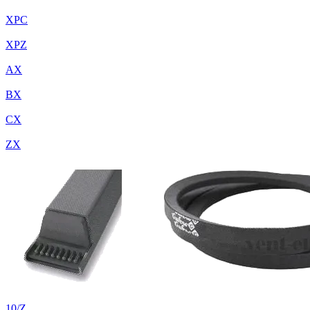
XPC
XPZ
AX
BX
CX
ZX
10/Z