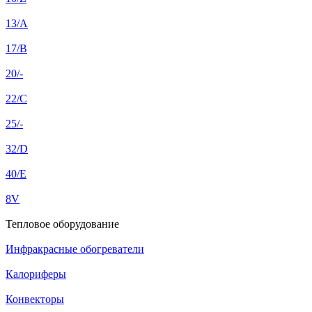
13/A
17/B
20/-
22/C
25/-
32/D
40/E
8V
Тепловое оборудование
Инфракрасные обогреватели
Калориферы
Конвекторы