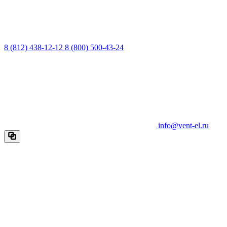
8 (812) 438-12-12
8 (800) 500-43-24
info@vent-el.ru