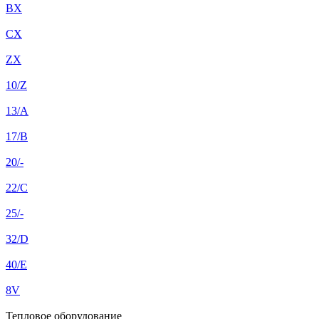
BX
CX
ZX
10/Z
13/A
17/B
20/-
22/C
25/-
32/D
40/E
8V
Тепловое оборудование