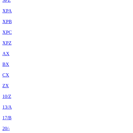
SPZ
XPA
XPB
XPC
XPZ
AX
BX
CX
ZX
10/Z
13/A
17/B
20/-