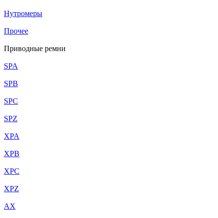
Нутромеры
Прочее
Приводные ремни
SPA
SPB
SPC
SPZ
XPA
XPB
XPC
XPZ
AX