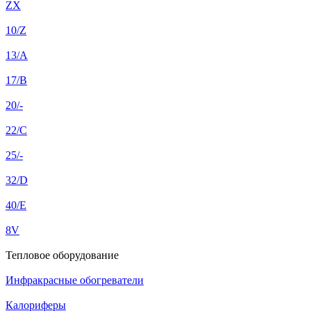
ZX
10/Z
13/A
17/B
20/-
22/C
25/-
32/D
40/E
8V
Тепловое оборудование
Инфракрасные обогреватели
Калориферы