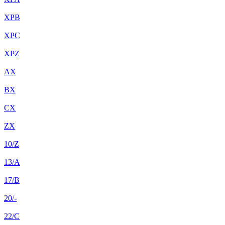
XPB
XPC
XPZ
AX
BX
CX
ZX
10/Z
13/A
17/B
20/-
22/C