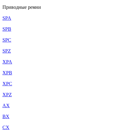
Приводные ремни
SPA
SPB
SPC
SPZ
XPA
XPB
XPC
XPZ
AX
BX
CX