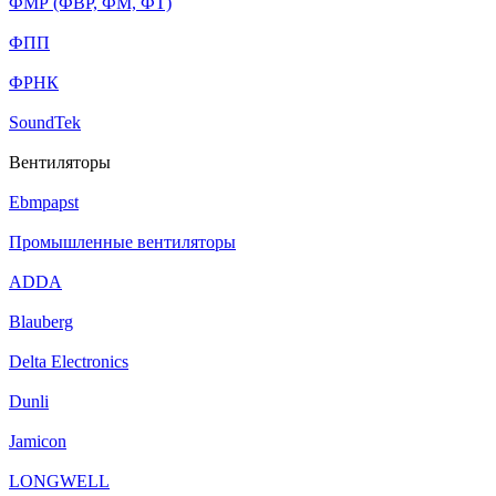
ФМР (ФВР, ФМ, ФТ)
ФПП
ФРНК
SoundTek
Вентиляторы
Ebmpapst
Промышленные вентиляторы
ADDA
Blauberg
Delta Electronics
Dunli
Jamicon
LONGWELL