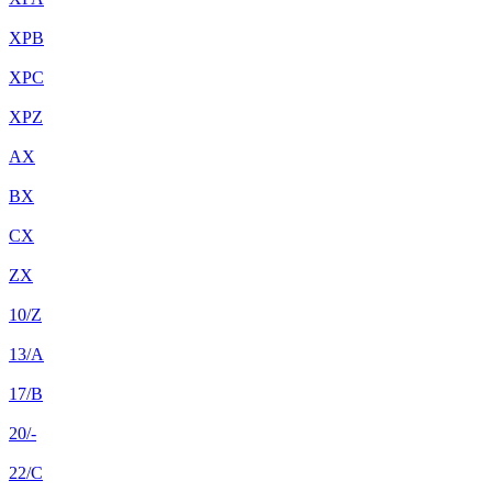
XPB
XPC
XPZ
AX
BX
CX
ZX
10/Z
13/A
17/B
20/-
22/C