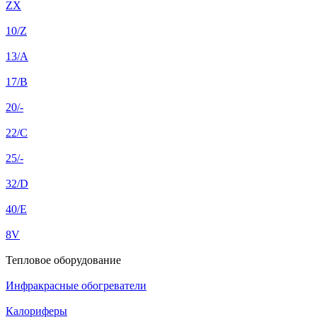
ZX
10/Z
13/A
17/B
20/-
22/C
25/-
32/D
40/E
8V
Тепловое оборудование
Инфракрасные обогреватели
Калориферы