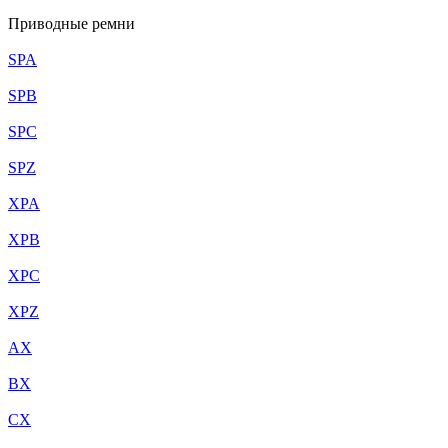
Приводные ремни
SPA
SPB
SPC
SPZ
XPA
XPB
XPC
XPZ
AX
BX
CX