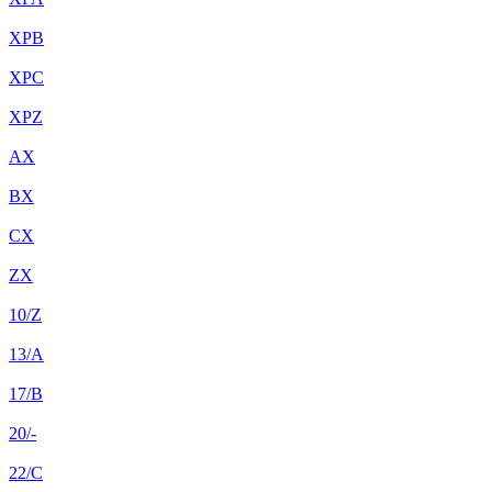
XPB
XPC
XPZ
AX
BX
CX
ZX
10/Z
13/A
17/B
20/-
22/C