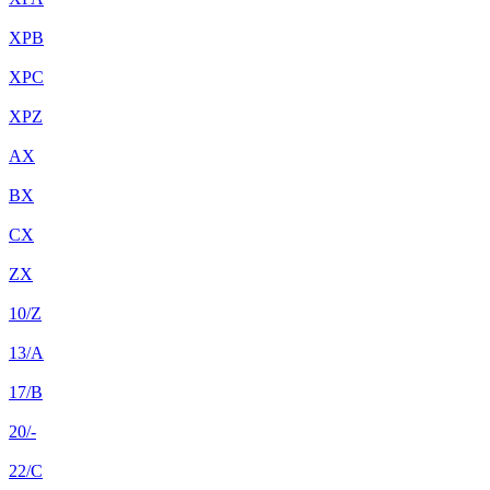
XPB
XPC
XPZ
AX
BX
CX
ZX
10/Z
13/A
17/B
20/-
22/C