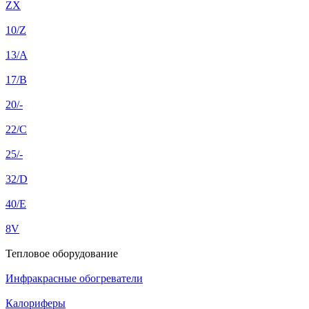
ZX
10/Z
13/A
17/B
20/-
22/C
25/-
32/D
40/E
8V
Тепловое оборудование
Инфракрасные обогреватели
Калориферы