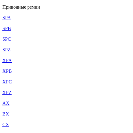
Приводные ремни
SPA
SPB
SPC
SPZ
XPA
XPB
XPC
XPZ
AX
BX
CX