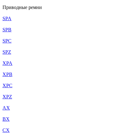
Приводные ремни
SPA
SPB
SPC
SPZ
XPA
XPB
XPC
XPZ
AX
BX
CX