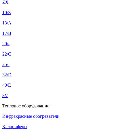
ZX
10/Z
13/A
17/B
20/-
22/C
25/-
32/D
40/E
8V
Тепловое оборудование
Инфракрасные обогреватели
Калориферы