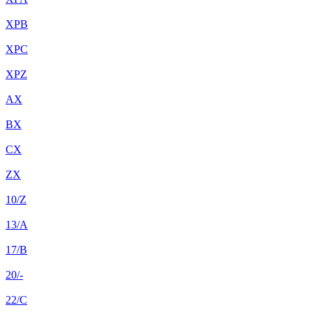
XPB
XPC
XPZ
AX
BX
CX
ZX
10/Z
13/A
17/B
20/-
22/C