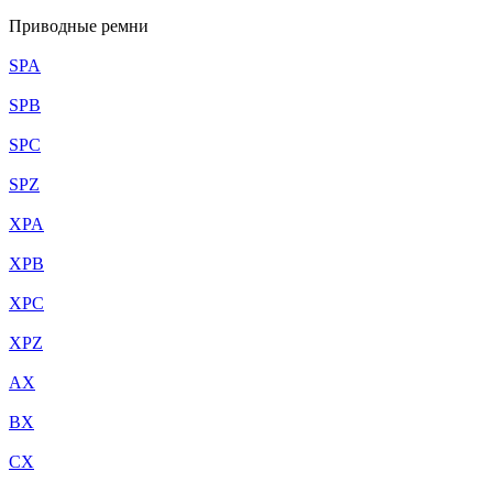
Приводные ремни
SPA
SPB
SPC
SPZ
XPA
XPB
XPC
XPZ
AX
BX
CX