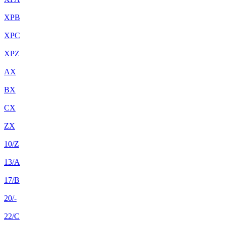
XPB
XPC
XPZ
AX
BX
CX
ZX
10/Z
13/A
17/B
20/-
22/C