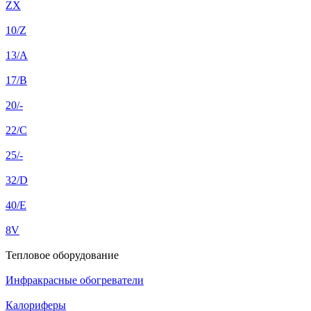
ZX
10/Z
13/A
17/B
20/-
22/C
25/-
32/D
40/E
8V
Тепловое оборудование
Инфракрасные обогреватели
Калориферы