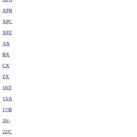
XPB
XPC
XPZ
AX
BX
CX
ZX
10/Z
13/A
17/B
20/-
22/C