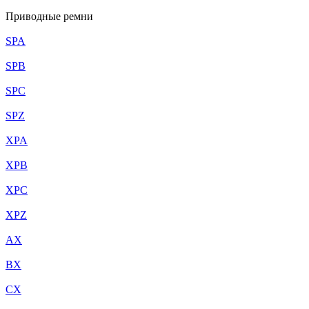
Приводные ремни
SPA
SPB
SPC
SPZ
XPA
XPB
XPC
XPZ
AX
BX
CX