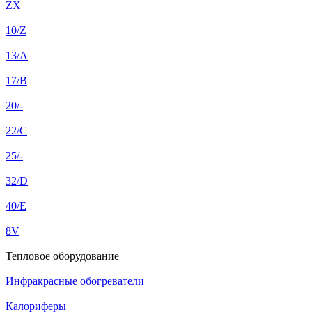
ZX
10/Z
13/A
17/B
20/-
22/C
25/-
32/D
40/E
8V
Тепловое оборудование
Инфракрасные обогреватели
Калориферы